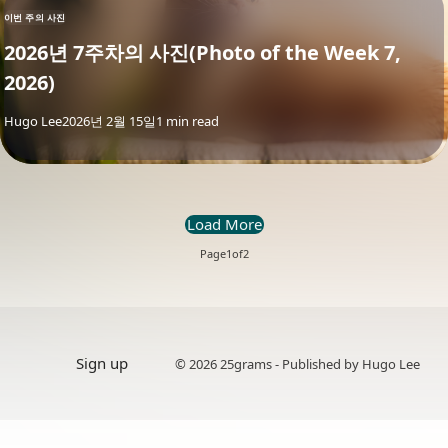
이번 주의 사진
2026년 7주차의 사진(Photo of the Week 7,
2026)
By
Hugo Lee
2026년 2월 15일
1 min read
Load More
Page
1
of
2
Sign up
© 2026 25grams - Published by Hugo Lee